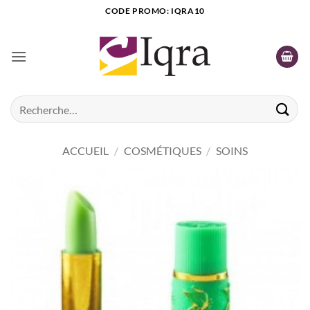
Passer
CODE PROMO: IQRA10
au
contenu
Recherche
pour :
ACCUEIL
/
COSMÉTIQUES
/
SOINS