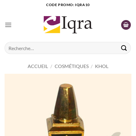
Passer
CODE PROMO: IQRA10
au
contenu
Recherche
pour :
ACCUEIL
/
COSMÉTIQUES
/
KHOL