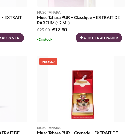
MUSC TAHARA
a – EXTRAIT
Musc Tahara PUR – Classique – EXTRAIT DE
PARFUM (12 ML)
Le
Le
€
17.90
€
25.00
prix
prix
 AU PANIER
AJOUTER AU PANIER
En stock
initial
actuel
était :
est :
€25.00.
€17.90.
PROMO
MUSC TAHARA
EXTRAIT DE
Musc Tahara PUR – Grenade – EXTRAIT DE