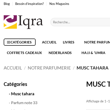
Passer
Blog
Besoin d’inspiration?
Nos Magasins
au
contenu
Recherche
pour :
CATÉGORIES
ACCUEIL
LIVRES
NOTRE PARFU
COFFRETS CADEAUX
NEDERLANDS
HAJJ & ‘UMRA
ACCUEIL
/
NOTRE PARFUMERIE
/
MUSC TAHARA
MUSC 
Catégories
- Musc tahara
Affichage de 1–1
- Parfum note 33