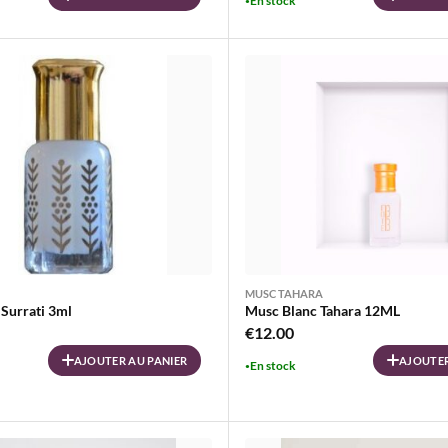
En stock
al
actuel
initial
actuel
 :
est :
était :
est :
00.
€17.90.
€43.90.
€37.90.
MUSC TAHARA
Surrati 3ml
Musc Blanc Tahara 12ML
€
12.00
AJOUTER AU PANIER
AJOUTER
En stock