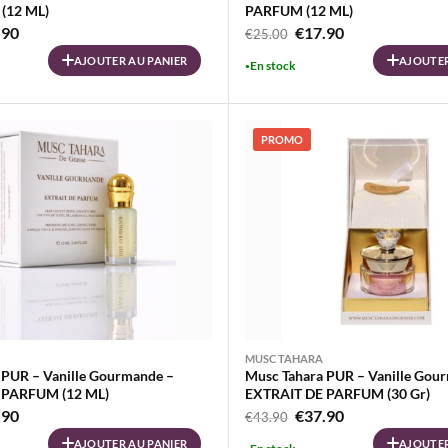
(12 ML)
PARFUM (12 ML)
Le
Le
Le
.90
€
17.90
€
25.00
prix
prix
prix
AJOUTER AU PANIER
AJOUTER
En stock
al
actuel
initial
actuel
 :
est :
était :
est :
00.
€17.90.
€25.00.
€17.90.
PROMO
MUSC TAHARA
 PUR – Vanille Gourmande –
Musc Tahara PUR – Vanille Gou
 PARFUM (12 ML)
EXTRAIT DE PARFUM (30 Gr)
Le
Le
Le
.90
€
37.90
€
43.90
prix
prix
prix
AJOUTER AU PANIER
AJOUTER