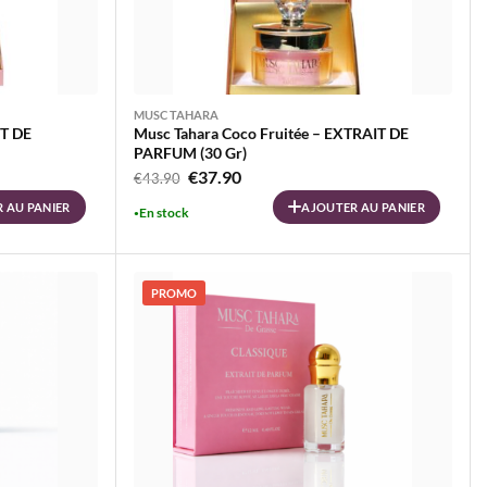
MUSC TAHARA
IT DE
Musc Tahara Coco Fruitée – EXTRAIT DE
PARFUM (30 Gr)
Le
Le
€
37.90
€
43.90
prix
prix
 AU PANIER
AJOUTER AU PANIER
En stock
initial
actuel
était :
est :
€43.90.
€37.90.
PROMO