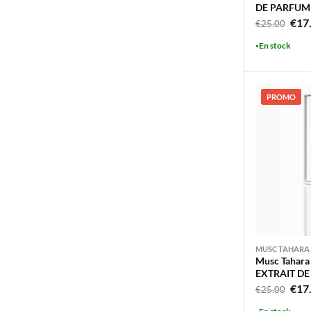
DE PARFUM 
Le
€
17
€
25.00
prix
En stock
initi
était
€25.
PROMO
MUSC TAHARA
Musc Tahara
EXTRAIT DE
Le
€
17
€
25.00
prix