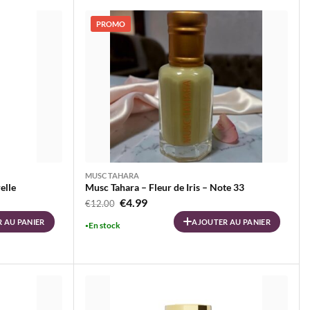
PROMO
MUSC TAHARA
elle
Musc Tahara – Fleur de Iris – Note 33
Le
Le
€
4.99
€
12.00
prix
prix
 AU PANIER
AJOUTER AU PANIER
En stock
initial
actuel
était :
est :
€12.00.
€4.99.