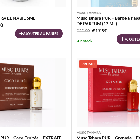
MUSC TAHARA
RA EL NABIL 6ML
Musc Tahara PUR – Barbe à Pap
DE PARFUM (12 ML)
Le
50
Le
Le
€
17.90
€
25.00
prix
AJOUTER AU PANIER
prix
prix
al
actuel
AJOUTER
En stock
initial
actuel
 :
est :
était :
est :
90.
€9.50.
€25.00.
€17.90.
PROMO
MUSC TAHARA
 PUR – Coco Fruitée – EXTRAIT
Musc Tahara PUR – Grenade – 