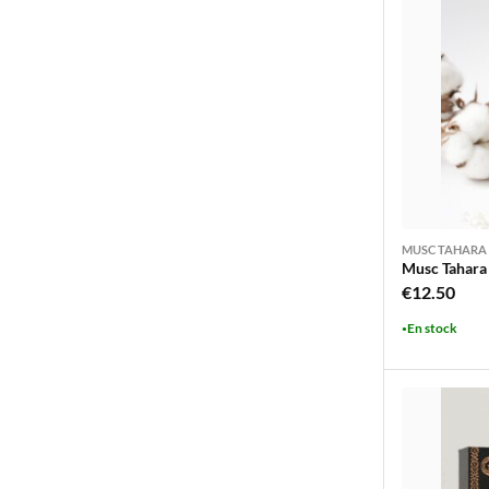
MUSC TAHARA
Musc Tahara 
€
12.50
En stock