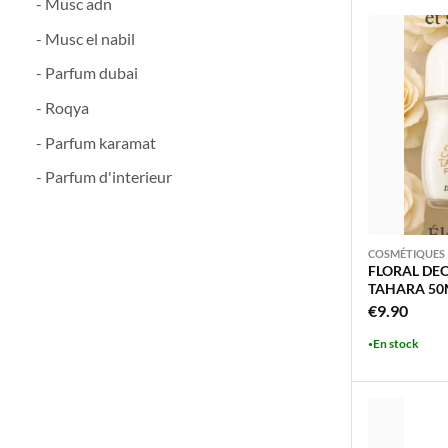
- Musc adn
- Musc el nabil
- Parfum dubai
- Roqya
- Parfum karamat
- Parfum d'interieur
COSMÉTIQUES
FLORAL DE
TAHARA 50M
€
9.90
En stock