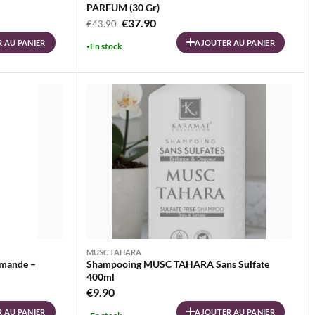
PARFUM (30 Gr)
Le
Le
€
37.90
€
43.90
prix
prix
 AU PANIER
AJOUTER AU PANIER
En stock
initial
actuel
était :
est :
€43.90.
€37.90.
MUSC TAHARA
rmande –
Shampooing MUSC TAHARA Sans Sulfate
400ml
€
9.90
 AU PANIER
AJOUTER AU PANIER