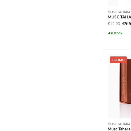
MUSC TAHARA
MUSC TAHA
Le
€
9.
€
12.90
prix
En stock
initi
était
€12.
PROMO
MUSC TAHARA
Musc Tahara