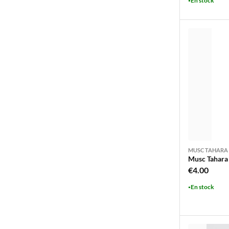
En stock
initi
était
€25.
MUSC TAHARA
Musc Tahara 
€
4.00
En stock