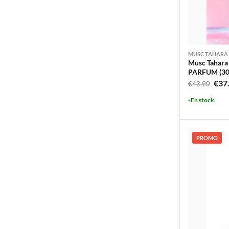
MUSC TAHARA
Musc Tahara
PARFUM (30
Le
€
37
€
43.90
prix
En stock
initi
était
€43.
PROMO