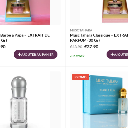
MUSC TAHARA
 Barbe à Papa – EXTRAIT DE
Musc Tahara Classique – EXTRA
 Gr)
PARFUM (30 Gr)
Le
Le
Le
.90
€
37.90
€
43.90
prix
prix
prix
AJOUTER AU PANIER
AJOUTER
En stock
al
actuel
initial
actuel
 :
est :
était :
est :
90.
€37.90.
€43.90.
€37.90.
PROMO