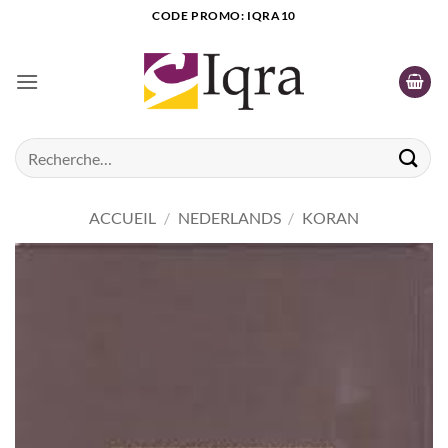
Passer
CODE PROMO: IQRA10
au
contenu
Recherche
pour :
ACCUEIL
/
NEDERLANDS
/
KORAN