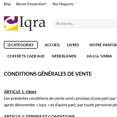
Passer
Blog
Besoin d’inspiration?
Nos Magasins
au
contenu
Recherche
pour :
CATÉGORIES
ACCUEIL
LIVRES
NOTRE PARFU
COFFRETS CADEAUX
NEDERLANDS
HAJJ & ‘UMRA
CONDITIONS GÉNÉRALES DE VENTE
ARTICLE 1: Objet
Les présentes conditions de vente sont conclues d’une part par l
après dénommée » Iqra » et d’autre part, par toute personne ph
ARTICLE 2: TERMES ET CONDITIONS