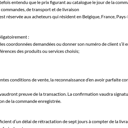
efois entendu que le prix figurant au catalogue le jour de la comma
e commandes, de transport et de livraison
te est réservée aux acheteurs qui résident en Belgique, France, Pa
bligatoirement :
utes les coordonnées demandées ou donner son numéro de client s’il e
érences des produits ou services choisis;
es conditions de vente, la reconnaissance d’en avoir parfaite conn
vaudront preuve de la transaction. La confirmation vaudra signatu
ion de la commande enregistrée.
cient d’un délai de rétractation de sept jours à compter de la liv