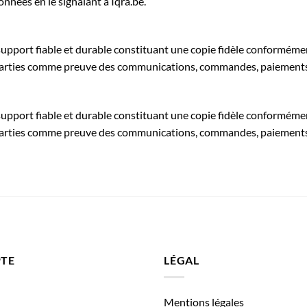
nnées en le signalant à Iqra.be.
support fiable et durable constituant une copie fidèle conforméme
s parties comme preuve des communications, commandes, paiements 
support fiable et durable constituant une copie fidèle conforméme
s parties comme preuve des communications, commandes, paiements 
TE
LÉGAL
Mentions légales