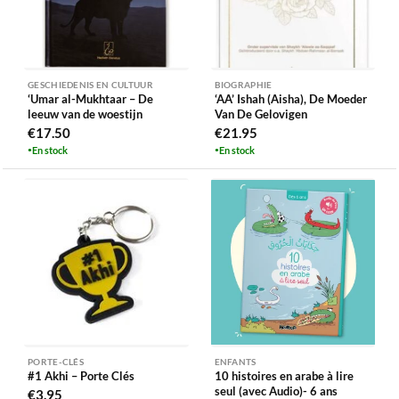
GESCHIEDENIS EN CULTUUR
BIOGRAPHIE
‘Umar al-Mukhtaar – De
‘AA’ Ishah (Aisha), De Moeder
leeuw van de woestijn
Van De Gelovigen
€
17.50
€
21.95
En stock
En stock
PORTE-CLÉS
ENFANTS
#1 Akhi – Porte Clés
10 histoires en arabe à lire
seul (avec Audio)- 6 ans
€
3.95