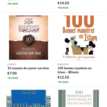
€
14.50
En stock
En stock
LIVRES
ENFANTS
10 moyens de sauver son âme
100 bonnes manières en
Islam – BDouin
€
7.00
€
12.50
En stock
En stock