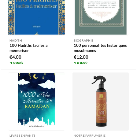
HADITH
BIOGRAPHIE
100 Hadiths faciles à
100 personnalités historiques
mémoriser
musulmanes
€
4.00
€
12.00
En stock
En stock
LIVRES ENFANTS
NOTRE PARFUMERIE