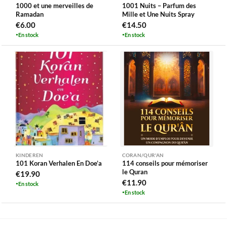
1000 et une merveilles de
1001 Nuits – Parfum des
Ramadan
Mille et Une Nuits Spray
€
6.00
€
14.50
En stock
En stock
KINDEREN
CORAN/QUR'AN
101 Koran Verhalen En Doe’a
114 conseils pour mémoriser
le Quran
€
19.90
€
11.90
En stock
En stock