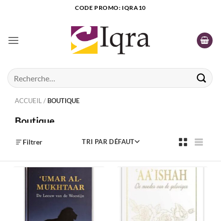
Passer
CODE PROMO: IQRA10
au
contenu
Recherche
pour :
ACCUEIL
/
BOUTIQUE
Boutique
Filtrer
TRI PAR DÉFAUT