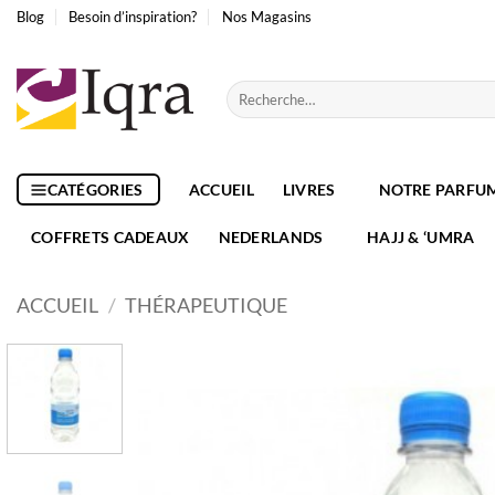
Passer
Blog
Besoin d’inspiration?
Nos Magasins
au
contenu
Recherche
pour :
CATÉGORIES
ACCUEIL
LIVRES
NOTRE PARFU
COFFRETS CADEAUX
NEDERLANDS
HAJJ & ‘UMRA
ACCUEIL
/
THÉRAPEUTIQUE