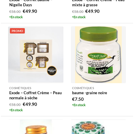
Nigelle Days
mixte à grasse
Le
Le
Le
Le
€
49.90
€
49.90
€
58.00
€
58.00
En stock
En stock
prix
prix
prix
prix
initial
actuel
initial
actuel
PROMO
était :
est :
était :
est :
€58.00.
€49.90.
€58.00.
€49.90.
COSMÉTIQUES
COSMÉTIQUES
Exode – Coffret Crème – Peau
baume -graine noire
normale à sèche
€
7.50
Le
Le
€
49.90
€
58.00
En stock
En stock
prix
prix
initial
actuel
était :
est :
€58.00.
€49.90.