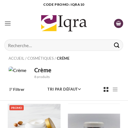
Passer
CODE PROMO: IQRA10
au
contenu
Recherche
pour :
ACCUEIL
/
COSMÉTIQUES
/
CRÈME
Crème
8 produits
Filtrer
TRI PAR DÉFAUT
PROMO