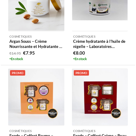
COSMÉTIQUES
COSMÉTIQUES
Argan Souss – Crème
Crème hydratante à l’huile de
Nourrissante et Hydratante à
nigelle – Laboratoires
l’Huile d’Argan du Maroc
Phenomenal
Le
Le
€
7.95
€
8.00
€
14.95
En stock
En stock
prix
prix
initial
actuel
PROMO
PROMO
était :
est :
€14.95.
€7.95.
COSMÉTIQUES
COSMÉTIQUES
Exode – Coffret Baume –
Exode – Coffret Crème – Peau