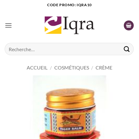
Passer
CODE PROMO: IQRA10
au
contenu
Recherche
pour :
ACCUEIL
/
COSMÉTIQUES
/
CRÈME