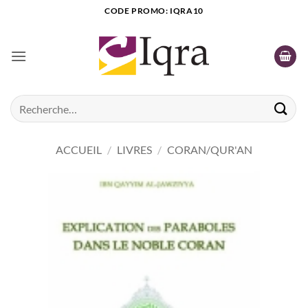
Passer
CODE PROMO: IQRA10
au
contenu
Recherche
pour :
ACCUEIL
/
LIVRES
/
CORAN/QUR'AN