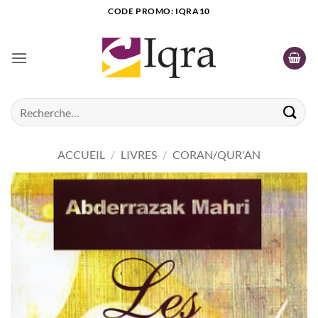
Passer
CODE PROMO: IQRA10
au
contenu
Recherche
pour :
ACCUEIL
/
LIVRES
/
CORAN/QUR'AN