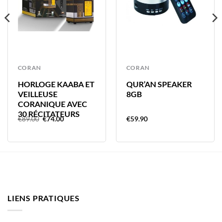
CORAN
CORAN
HORLOGE KAABA ET
QUR’AN SPEAKER
VEILLEUSE
8GB
CORANIQUE AVEC
30 RÉCITATEURS
Le
Le
€
89.00
€
74.00
€
59.90
prix
prix
initial
actuel
était :
est :
€89.00.
€74.00.
LIENS PRATIQUES