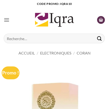
Passer
CODE PROMO: IQRA10
au
contenu
Recherche
pour :
ACCUEIL
/
ELECTRONIQUES
/
CORAN
Promo !