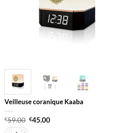
Veilleuse coranique Kaaba
Le
Le
59.00
45.00
€
€
prix
prix
quantité de Veilleuse coranique Kaaba