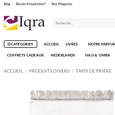
Passer
Blog
Besoin d’inspiration?
Nos Magasins
au
contenu
Recherche
pour :
CATÉGORIES
ACCUEIL
LIVRES
NOTRE PARFU
COFFRETS CADEAUX
NEDERLANDS
HAJJ & ‘UMRA
ACCUEIL
/
PRODUITS DIVERS
/
TAPIS DE PRIÈRE