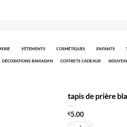
MERIE
VÊTEMENTS
COSMÉTIQUES
ENFANTS
DÉCORATIONS RAMADAN
COFFRETS CADEAUX
NOUVEA
tapis de prière b
5.00
€
quantité de tapis de prière blanc