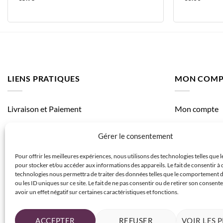
LIENS PRATIQUES
MON COMP
Livraison et Paiement
Mon compte
Mes comman
Gérer le consentement
Mes adresses
Pour offrir les meilleures expériences, nous utilisons des technologies telles que 
pour stocker et/ou accéder aux informations des appareils. Le fait de consentir à 
technologies nous permettra de traiter des données telles que le comportement 
ou les ID uniques sur ce site. Le fait de ne pas consentir ou de retirer son consen
avoir un effet négatif sur certaines caractéristiques et fonctions.
ACCEPTER
REFUSER
VOIR LES 