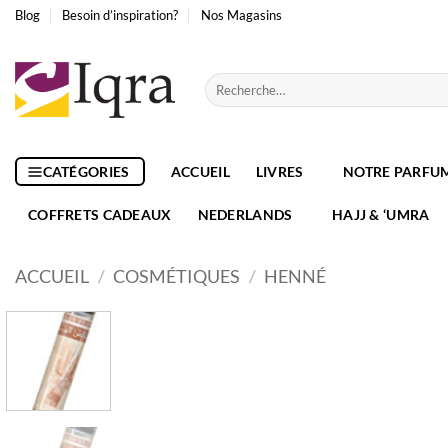
Passer
Blog
Besoin d’inspiration?
Nos Magasins
au
contenu
Recherche
pour :
CATÉGORIES
ACCUEIL
LIVRES
NOTRE PARFU
COFFRETS CADEAUX
NEDERLANDS
HAJJ & ‘UMRA
ACCUEIL
/
COSMÉTIQUES
/
HENNÉ