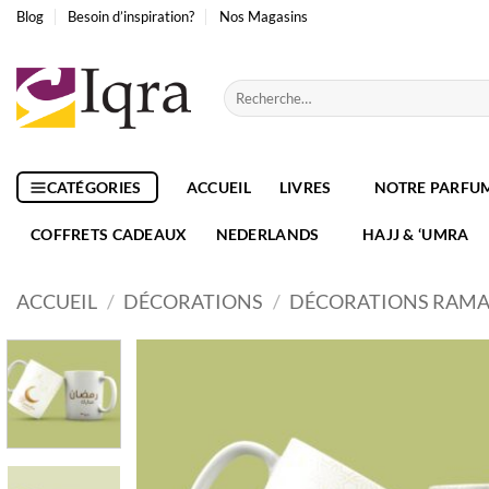
Passer
Blog
Besoin d’inspiration?
Nos Magasins
au
contenu
Recherche
pour :
CATÉGORIES
ACCUEIL
LIVRES
NOTRE PARFU
COFFRETS CADEAUX
NEDERLANDS
HAJJ & ‘UMRA
ACCUEIL
/
DÉCORATIONS
/
DÉCORATIONS RAM