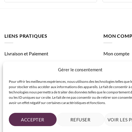
LIENS PRATIQUES
MON COMP
Livraison et Paiement
Mon compte
Mes comman
Gérer le consentement
Mes adresses
Pour offrir les meilleures expériences, nous utilisons des technologies telles que 
pour stocker et/ou accéder aux informations des appareils. Le fait de consentir à 
technologies nous permettra de traiter des données telles que le comportement 
ou les ID uniques sur ce site. Le fait de ne pas consentir ou de retirer son consen
avoir un effet négatif sur certaines caractéristiques et fonctions.
ACCEPTER
REFUSER
VOIR LES 