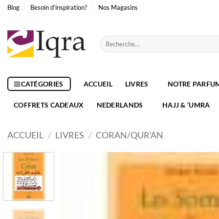
Passer
Blog
Besoin d’inspiration?
Nos Magasins
au
contenu
Recherche
pour :
CATÉGORIES
ACCUEIL
LIVRES
NOTRE PARFU
COFFRETS CADEAUX
NEDERLANDS
HAJJ & ‘UMRA
ACCUEIL
/
LIVRES
/
CORAN/QUR'AN