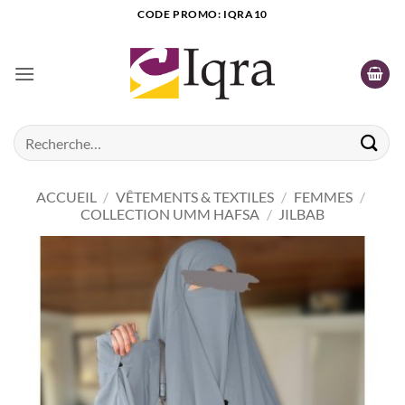
Passer
CODE PROMO: IQRA10
au
contenu
Recherche
pour :
ACCUEIL
/
VÊTEMENTS & TEXTILES
/
FEMMES
/
COLLECTION UMM HAFSA
/
JILBAB