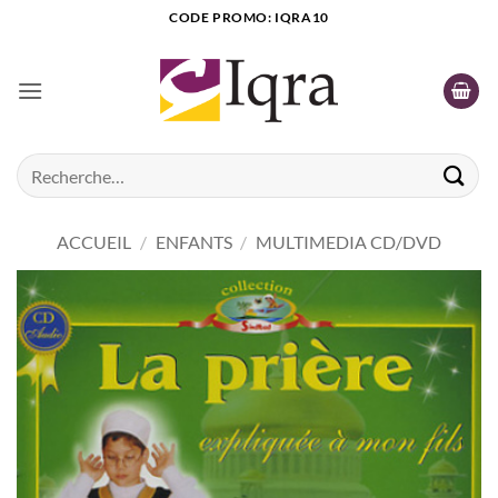
Passer
CODE PROMO: IQRA10
au
contenu
Recherche
pour :
ACCUEIL
/
ENFANTS
/
MULTIMEDIA CD/DVD