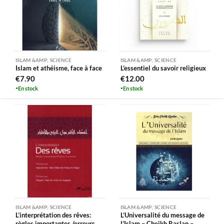
ISLAM &AMP; SCIENCE
ISLAM &AMP; SCIENCE
Islam et athéisme, face à face
L’essentiel du savoir religieux
€
7.90
€
12.00
En stock
En stock
ISLAM &AMP; SCIENCE
ISLAM &AMP; SCIENCE
L’interprétation des rêves:
L’Universalité du message de
règles importantes /erreurs
l’Islam – Cheikh Raslan –