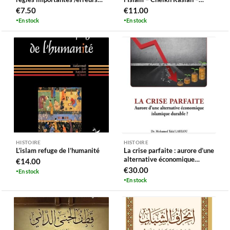
courantes
Bilingue (Français/Arabe)
€
7.50
€
11.00
En stock
En stock
HISTOIRE
HISTOIRE
L’islam refuge de l’humanité
La crise parfaite : aurore d’une
alternative économique
€
14.00
islamique durable ?
€
30.00
En stock
En stock