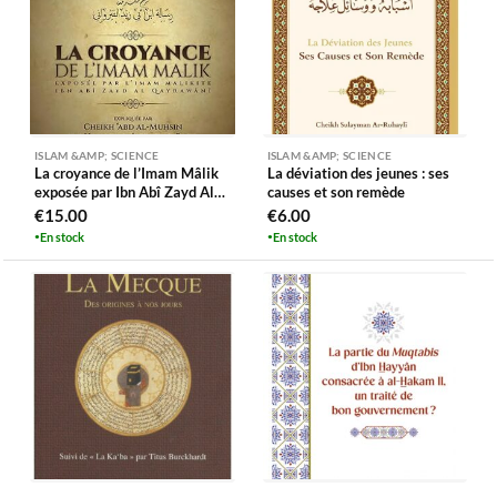
ISLAM &AMP; SCIENCE
ISLAM &AMP; SCIENCE
La croyance de l’Imam Mâlik
La déviation des jeunes : ses
exposée par Ibn Abî Zayd Al
causes et son remède
Qayrawânî
€
15.00
€
6.00
En stock
En stock