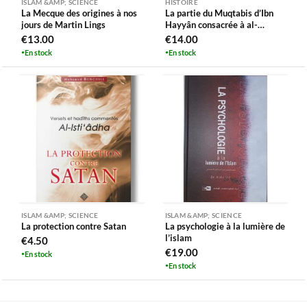
ISLAM &AMP; SCIENCE
HISTOIRE
La Mecque des origines à nos
La partie du Muqtabis d’Ibn
jours de Martin Lings
Hayyân consacrée à al-
Hakam II, un traité de bon
€
13.00
€
14.00
gouvernement ?
En stock
En stock
ISLAM &AMP; SCIENCE
ISLAM &AMP; SCIENCE
La protection contre Satan
La psychologie à la lumière de
l’islam
€
4.50
€
19.00
En stock
En stock