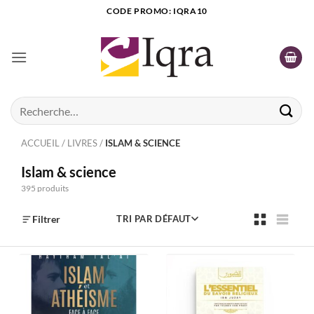
Passer
CODE PROMO: IQRA10
au
contenu
Recherche
pour :
ACCUEIL
/
LIVRES
/
ISLAM & SCIENCE
Islam & science
395 produits
Filtrer
TRI PAR DÉFAUT