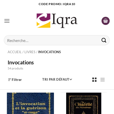
Passer
CODE PROMO: IQRA10
au
contenu
Recherche
pour :
ACCUEIL
/
LIVRES
/
INVOCATIONS
Invocations
54 produits
Filtrer
TRI PAR DÉFAUT