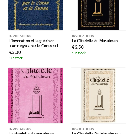
INVOCATIONS
INVOCATIONS
L’invocation et la guérison
La Citadelle du Musulman
« ar-ruqya » par le Coran et la
€
3.50
sunna
€
3.00
En stock
En stock
INVOCATIONS
INVOCATIONS
La citadelle du musulman
La Citadelle Du Musulman –