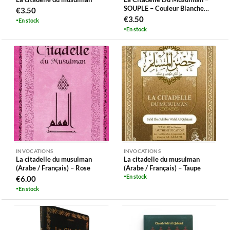
SOUPLE – Couleur Blanche
€
3.50
Crème
€
3.50
En stock
En stock
INVOCATIONS
INVOCATIONS
La citadelle du musulman
La citadelle du musulman
(Arabe / Français) – Rose
(Arabe / Français) – Taupe
En stock
€
6.00
En stock