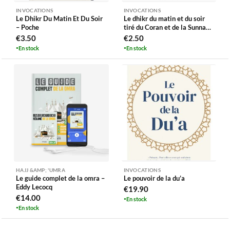
INVOCATIONS
INVOCATIONS
Le Dhikr Du Matin Et Du Soir
Le dhikr du matin et du soir
– Poche
tiré du Coran et de la Sunna
(noir)
€
3.50
€
2.50
En stock
En stock
HAJJ &AMP; 'UMRA
INVOCATIONS
Le guide complet de la omra –
Le pouvoir de la du’a
Eddy Lecocq
€
19.90
€
14.00
En stock
En stock