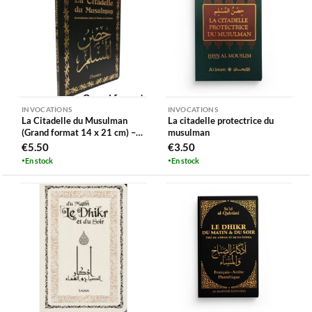
INVOCATIONS
INVOCATIONS
La Citadelle du Musulman
La citadelle protectrice du
(Grand format 14 x 21 cm) –
musulman
Couverture noire dorée (fr-ar-
€
5.50
€
3.50
ph)
En stock
En stock