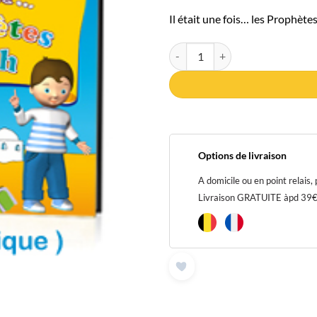
Il était une fois… les Prophète
quantité de Il était une fois... le
Options de livraison
A domicile ou en point relais,
Livraison GRATUITE àpd 39€ p