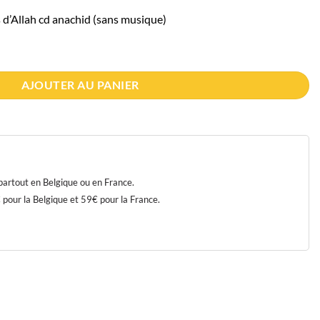
s d’Allah cd anachid (sans musique)
s Prophètes d'Allah cd anachid (sans musique)
AJOUTER AU PANIER
 partout en Belgique ou en France.
our la Belgique et 59€ pour la France.