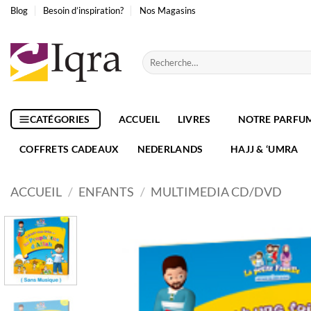
Passer
Blog
Besoin d’inspiration?
Nos Magasins
au
contenu
Recherche
pour :
CATÉGORIES
ACCUEIL
LIVRES
NOTRE PARFU
COFFRETS CADEAUX
NEDERLANDS
HAJJ & ‘UMRA
ACCUEIL
/
ENFANTS
/
MULTIMEDIA CD/DVD