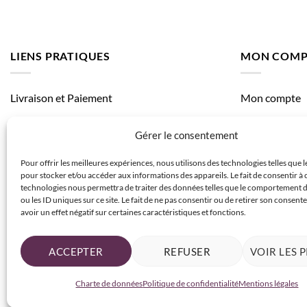
LIENS PRATIQUES
MON COMP
Livraison et Paiement
Mon compte
Mes comman
Gérer le consentement
Mes adresses
Pour offrir les meilleures expériences, nous utilisons des technologies telles que 
pour stocker et/ou accéder aux informations des appareils. Le fait de consentir à 
technologies nous permettra de traiter des données telles que le comportement 
ou les ID uniques sur ce site. Le fait de ne pas consentir ou de retirer son consen
avoir un effet négatif sur certaines caractéristiques et fonctions.
ACCEPTER
REFUSER
VOIR LES 
-10% sur votre 1ère commande
Charte de données
Politique de confidentialité
Mentions légales