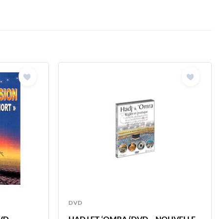
DVD
DVD
HADJ ET ‘OMRA (DVD – NOUVELLE