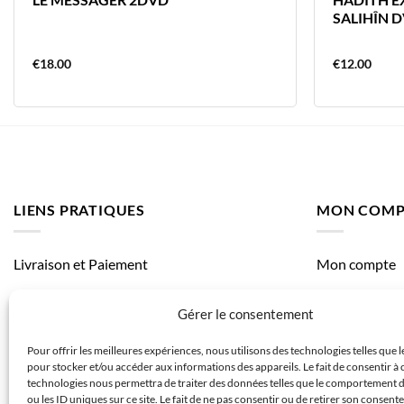
SALIHÎN 
€
18.00
€
12.00
LIENS PRATIQUES
MON COMP
Livraison et Paiement
Mon compte
Mes comman
Gérer le consentement
Mes adresses
Pour offrir les meilleures expériences, nous utilisons des technologies telles que 
pour stocker et/ou accéder aux informations des appareils. Le fait de consentir à 
technologies nous permettra de traiter des données telles que le comportement 
ou les ID uniques sur ce site. Le fait de ne pas consentir ou de retirer son consen