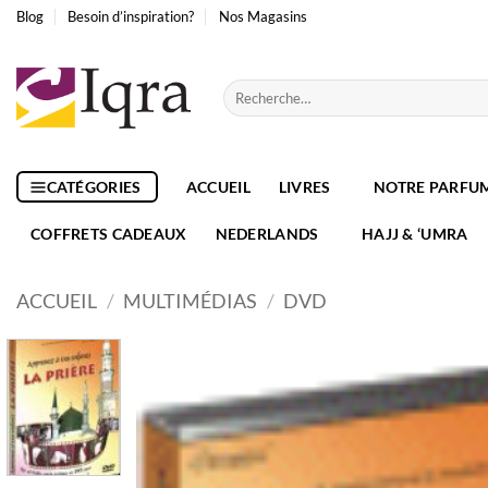
Passer
Blog
Besoin d’inspiration?
Nos Magasins
au
contenu
Recherche
pour :
CATÉGORIES
ACCUEIL
LIVRES
NOTRE PARFU
COFFRETS CADEAUX
NEDERLANDS
HAJJ & ‘UMRA
ACCUEIL
/
MULTIMÉDIAS
/
DVD