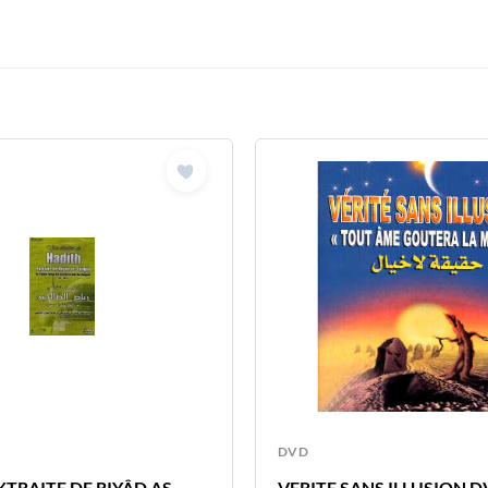
DVD
TRAITE DE RIYÂD AS-
VERITE SANS ILLUSION 